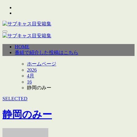
内
容
を
ス
キ
サブキャス目安箱集
ポッドキャスト番組「サブキャス」に届いた目安箱をアーカ
ッ
イブしています。コメントは自由ですが、誹謗中傷はもちろ
サブキャス目安箱集
プ
HOME
ポッドキャスト番組「サブキャス」に届いた目安箱をアーカ
ん、公序良俗に反するコメントはご遠慮ください。
番組で紹介した投稿はこちら
イブしています。コメントは自由ですが、誹謗中傷はもちろ
ん、公序良俗に反するコメントはご遠慮ください。
ホームページ
2026
4月
16
静岡のみー
SELECTED
静岡のみー