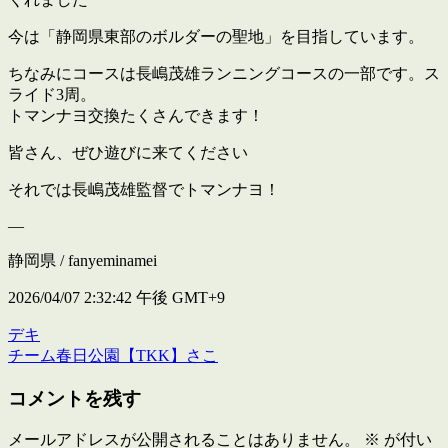
今は「静岡県東部のボルダーの聖地」を目指しています。
ちなみにコースは長嶋茂雄ランニングコースの一部です。ス
ライド3周。
トマンナヨ交換たくさんできます！
皆さん、ぜひ遊びに来てください
それでは長嶋茂雄監督でトマンナヨ！
—
静岡県 / fanyeminamei
2026/04/07 2:32:42 午後 GMT+9
デキ
投
チーム春日公園【TKK】さこ
稿
コメントを残す
ナ
ビ
メールアドレスが公開されることはありません。
※
が付い